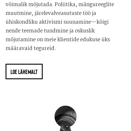
võimalik mõjutada. Poliitika, mängureeglite
muutmine, järelevalveasutuste töö ja
ühiskondliku aktivismi suunamine—kõigi
nende teemade tundmine ja oskuslik
mõjutamine on meie klientide edukuse üks
määravaid tegureid.
LOE LÄHEMALT