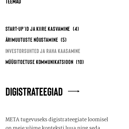
TEEMAD
START-UP’ID JA KIIRE KASVAMINE
(4)
ÄRIMUUTUSTE NÕUSTAMINE
(5)
INVESTORSUHTED JA RAHA KAASAMINE
MÜÜGITOETUSE KOMMUNIKATSIOON
(10)
DIGISTRATEEGIAD
META tugevuseks digistrateegiate loomisel
on meie võime konteksti luua ning seda