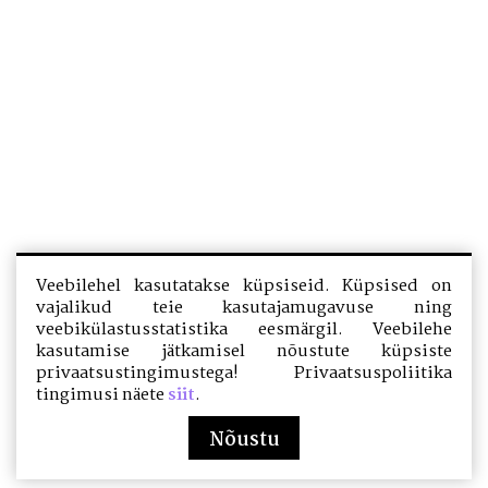
Veebilehel kasutatakse küpsiseid. Küpsised on
vajalikud teie kasutajamugavuse ning
veebikülastusstatistika eesmärgil. Veebilehe
kasutamise jätkamisel nõustute küpsiste
privaatsustingimustega! Privaatsuspoliitika
tingimusi näete
siit
.
Nõustu