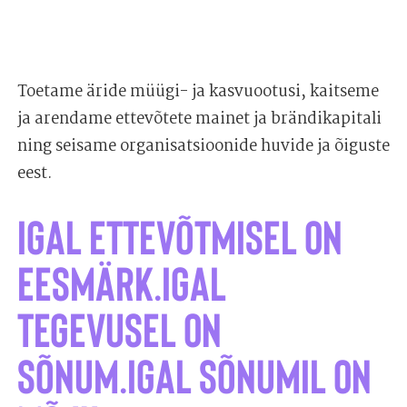
Toetame äride müügi- ja kasvuootusi, kaitseme
ja arendame ettevõtete mainet ja brändikapitali
ning seisame organisatsioonide huvide ja õiguste
eest.
Igal ettevõtmisel on
eesmärk.
Igal
tegevusel on
sõnum.
Igal sõnumil on