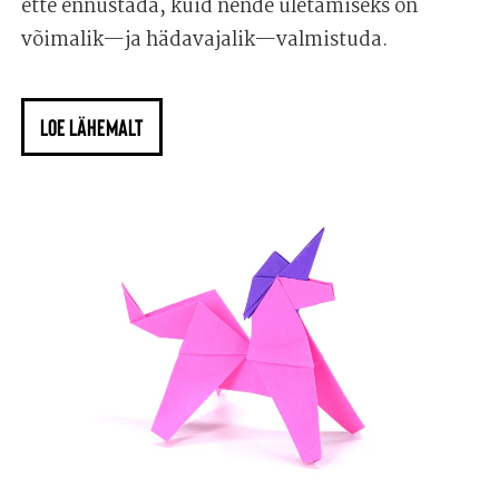
ette ennustada, kuid nende ületamiseks on
võimalik—ja hädavajalik—valmistuda.
LOE LÄHEMALT