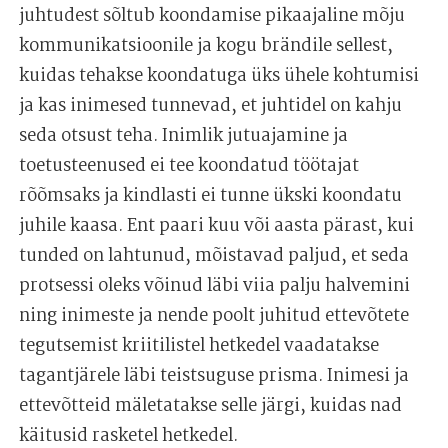
juhtudest sõltub koondamise pikaajaline mõju
kommunikatsioonile ja kogu brändile sellest,
kuidas tehakse koondatuga üks ühele kohtumisi
ja kas inimesed tunnevad, et juhtidel on kahju
seda otsust teha. Inimlik jutuajamine ja
toetusteenused ei tee koondatud töötajat
rõõmsaks ja kindlasti ei tunne ükski koondatu
juhile kaasa. Ent paari kuu või aasta pärast, kui
tunded on lahtunud, mõistavad paljud, et seda
protsessi oleks võinud läbi viia palju halvemini
ning inimeste ja nende poolt juhitud ettevõtete
tegutsemist kriitilistel hetkedel vaadatakse
tagantjärele läbi teistsuguse prisma. Inimesi ja
ettevõtteid mäletatakse selle järgi, kuidas nad
käitusid rasketel hetkedel.