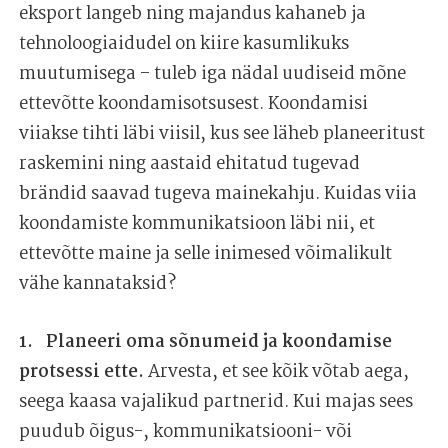
eksport langeb ning majandus kahaneb ja
tehnoloogiaidudel on kiire kasumlikuks
muutumisega – tuleb iga nädal uudiseid mõne
ettevõtte koondamisotsusest. Koondamisi
viiakse tihti läbi viisil, kus see läheb planeeritust
raskemini ning aastaid ehitatud tugevad
brändid saavad tugeva mainekahju. Kuidas viia
koondamiste kommunikatsioon läbi nii, et
ettevõtte maine ja selle inimesed võimalikult
vähe kannataksid?
Planeeri oma sõnumeid ja koondamise
protsessi ette.
Arvesta, et see kõik võtab aega,
seega kaasa vajalikud partnerid. Kui majas sees
puudub õigus-, kommunikatsiooni- või