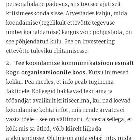
personalialane pädevus, siis too see ajutiselt
kriisimeeskonda sisse. Arvestades kahju, mida
koondamise (tegelikult ettevõtte tegevuse
ümberkorraldamise) käigus võib põhjustada, on
see põhjendatud kulu. See on investeering
ettevõtte tuleviku ehitamisesse.
Tee koondamise kommunikatsioon esmalt
kogu organisatsioonile koos.
Kutsu inimesed
kokku. Pea meeles, et info peab tuginema
faktidele. Kolleegid hakkavad lekitama ja
tööandjat avalikult kritiseerima, kui nad loevad
koondamise kohta infot, mis nende arvates ei
vasta tõele – see on vältimatu. Arvesta sellega, et
kõik mis sa ütled, võib kiirelt liikuda
ajakirjandusse. Oluline on anda edasi info, mida