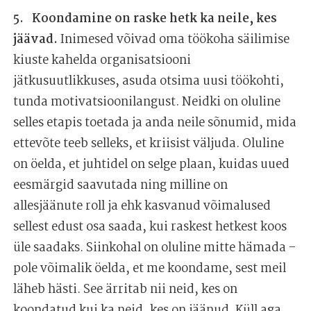
Koondamine on raske hetk ka neile, kes
jäävad.
Inimesed võivad oma töökoha säilimise
kiuste kahelda organisatsiooni
jätkusuutlikkuses, asuda otsima uusi töökohti,
tunda motivatsioonilangust. Neidki on oluline
selles etapis toetada ja anda neile sõnumid, mida
ettevõte teeb selleks, et kriisist väljuda. Oluline
on öelda, et juhtidel on selge plaan, kuidas uued
eesmärgid saavutada ning milline on
allesjäänute roll ja ehk kasvanud võimalused
sellest edust osa saada, kui raskest hetkest koos
üle saadaks. Siinkohal on oluline mitte hämada –
pole võimalik öelda, et me koondame, sest meil
läheb hästi. See ärritab nii neid, kes on
koondatud kui ka neid, kes on jäänud. Küll aga