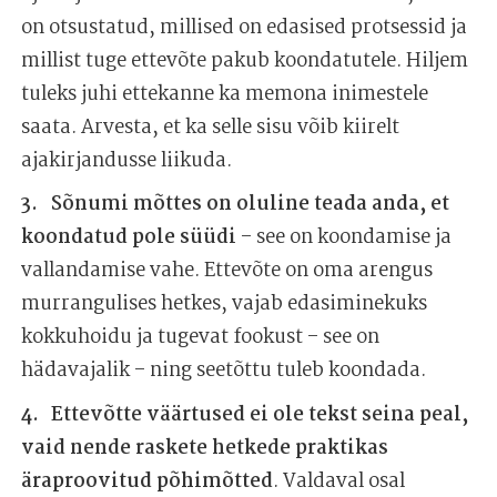
on otsustatud, millised on edasised protsessid ja
millist tuge ettevõte pakub koondatutele. Hiljem
tuleks juhi ettekanne ka memona inimestele
saata. Arvesta, et ka selle sisu võib kiirelt
ajakirjandusse liikuda.
Sõnumi mõttes on oluline teada anda, et
koondatud pole süüdi
– see on koondamise ja
vallandamise vahe. Ettevõte on oma arengus
murrangulises hetkes, vajab edasiminekuks
kokkuhoidu ja tugevat fookust – see on
hädavajalik – ning seetõttu tuleb koondada.
Ettevõtte väärtused ei ole tekst seina peal,
vaid nende raskete hetkede praktikas
äraproovitud põhimõtted
. Valdaval osal